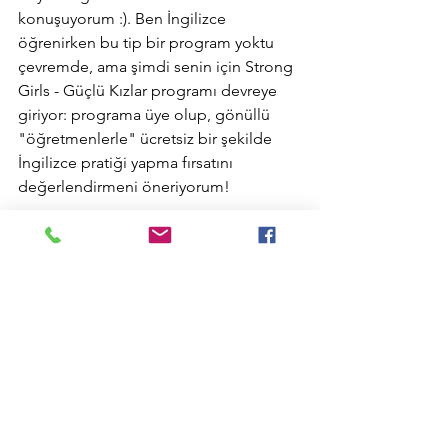
konuşuyorum :). Ben İngilizce 
öğrenirken bu tip bir program yoktu 
çevremde, ama şimdi senin için Strong 
Girls - Güçlü Kızlar programı devreye 
giriyor: programa üye olup, gönüllü 
"öğretmenlerle" ücretsiz bir şekilde 
İngilizce pratiği yapma fırsatını 
değerlendirmeni öneriyorum!
Programla ilgili daha fazla bilgi için 
@bizguclukizlariz Instagram hesabımıza 
veya 
www.guclukizlar.com
 web sitemize 
bakabilirsin. 