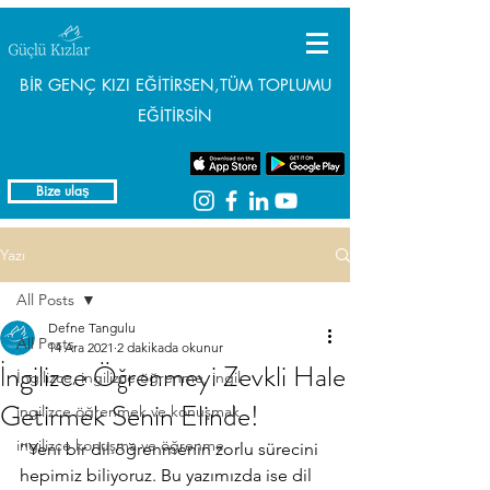
BİR GENÇ KIZI EĞİTİRSEN,TÜM TOPLUMU
EĞİTİRSİN
Bize ulaş
Yazı
All Posts
Defne Tangulu
All Posts
14 Ara 2021
2 dakikada okunur
İngilizce Öğrenmeyi Zevkli Hale
İngilizce, ingilizce öğrenme, ingil
Getirmek Senin Elinde!
ingilizce öğrenmek ve konuşmak
ingilizce konuşma ve öğrenme
''Yeni bir dil öğrenmenin zorlu sürecini 
hepimiz biliyoruz. Bu yazımızda ise dil 