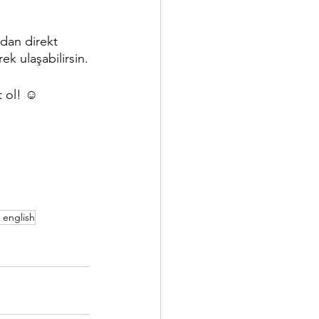
dan direkt 
k ulaşabilirsin.
t ol! ☺
 english