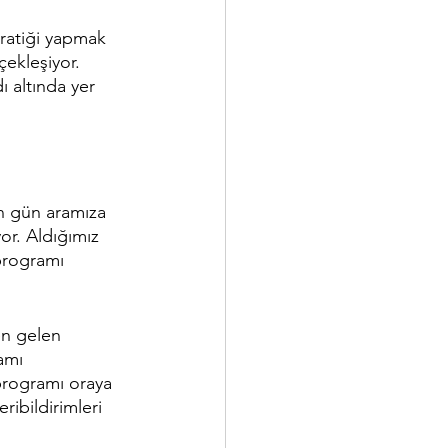
pratiği yapmak 
ekleşiyor. 
 altında yer 
n gün aramıza 
or. Aldığımız 
 programı 
en gelen 
amı 
 programı oraya 
ribildirimleri 