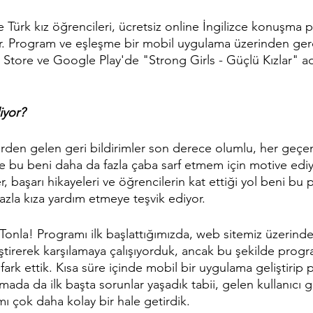
 Türk kız öğrencileri, ücretsiz online İngilizce konuşma 
yor. Program ve eşleşme bir mobil uygulama üzerinden gerç
tore ve Google Play'de "Strong Girls - Güçlü Kızlar" adı
iyor?
rden gelen geri bildirimler son derece olumlu, her geçe
 ve bu beni daha da fazla çaba sarf etmem için motive ediy
r, başarı hikayeleri ve öğrencilerin kat ettiği yol beni bu
zla kıza yardım etmeye teşvik ediyor.
 Tonla! Programı ilk başlattığımızda, web sitemiz üzerind
ştirerek karşılamaya çalışıyorduk, ancak bu şekilde progr
fark ettik. Kısa süre içinde mobil bir uygulama geliştirip
ada da ilk başta sorunlar yaşadık tabii, gelen kullanıcı ge
nımı çok daha kolay bir hale getirdik.