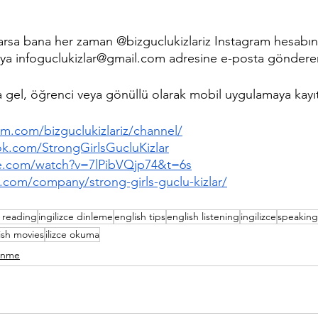
arsa bana her zaman @bizguclukizlariz Instagram hesabın
ya infoguclukizlar@gmail.com adresine e-posta gönderere
 gel, öğrenci veya gönüllü olarak mobil uygulamaya kayı
m.com/bizguclukizlariz/channel/
k.com/StrongGirlsGucluKizlar
e.com/watch?v=7lPibVQjp74&t=6s
.com/company/strong-girls-guclu-kizlar/
 reading
ingilizce dinleme
english tips
english listening
ingilizce
speaking
ish movies
ilizce okuma
renme