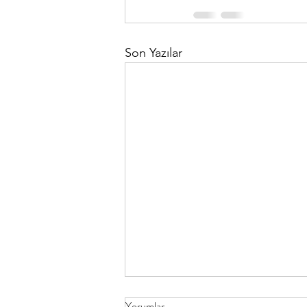
Son Yazılar
İngilizcenizi Geliştirmenin 4 Etkili
Yorumlar