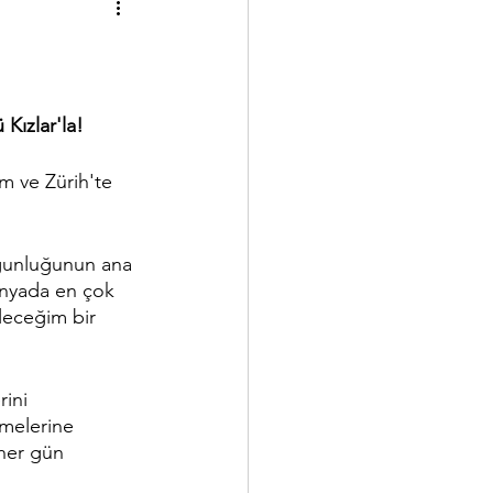
Kızlar'la!
m ve Zürih'te 
oğunluğunun ana 
dünyada en çok 
leceğim bir 
ini 
rmelerine 
her gün 