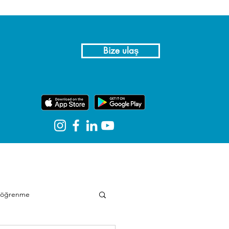
Bize ulaş
e öğrenme