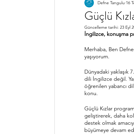
Defne Tangulu
16 
Güçlü Kızl
Güncelleme tarihi:
23 Eyl 
İngilizce, konuşma pr
Merhaba, Ben Defne, 
yaşıyorum.
Dünyadaki yaklaşık 7
dili İngilizce değil. 
öğrenilen yabancı dil
konu.
Güçlü Kızlar programı
geliştirerek, daha ko
destek olmak amacıy
büyümeye devam edi