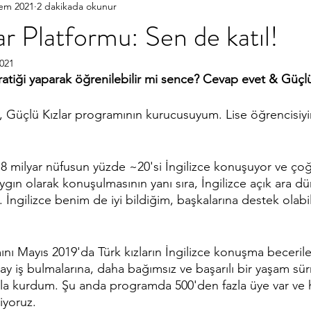
Tem 2021
2 dakikada okunur
ar Platformu: Sen de katıl!
2021
atiği yaparak öğrenilebilir mi sence? Cevap evet & Güçlü 
Güçlü Kızlar programının kurucusuyum. Lise öğrencisiyi
.8 milyar nüfusun yüzde ~20'si İngilizce konuşuyor ve ç
Yaygın olarak konuşulmasının yanı sıra, İngilizce açık ara 
. İngilizce benim de iyi bildiğim, başkalarına destek olabi
nı Mayıs 2019'da Türk kızların İngilizce konuşma beceriler
lay iş bulmalarına, daha bağımsız ve başarılı bir yaşam sü
la kurdum. Şu anda programda 500'den fazla üye var ve 
yoruz.